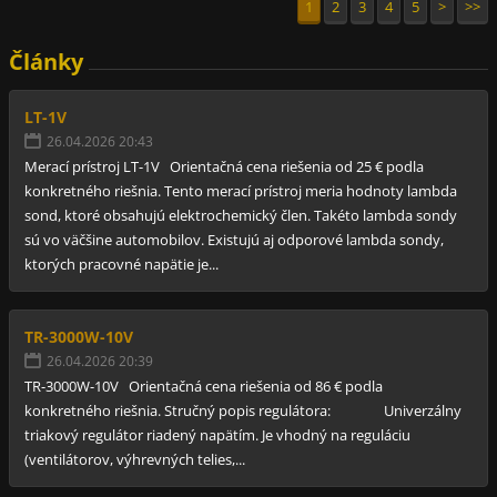
1
2
3
4
5
>
>>
Články
LT-1V
26.04.2026 20:43
Merací prístroj LT-1V Orientačná cena riešenia od 25 € podla
konkretného riešnia. Tento merací prístroj meria hodnoty lambda
sond, ktoré obsahujú elektrochemický člen. Takéto lambda sondy
sú vo väčšine automobilov. Existujú aj odporové lambda sondy,
ktorých pracovné napätie je...
TR-3000W-10V
26.04.2026 20:39
TR-3000W-10V Orientačná cena riešenia od 86 € podla
konkretného riešnia. Stručný popis regulátora: Univerzálny
triakový regulátor riadený napätím. Je vhodný na reguláciu
(ventilátorov, výhrevných telies,...