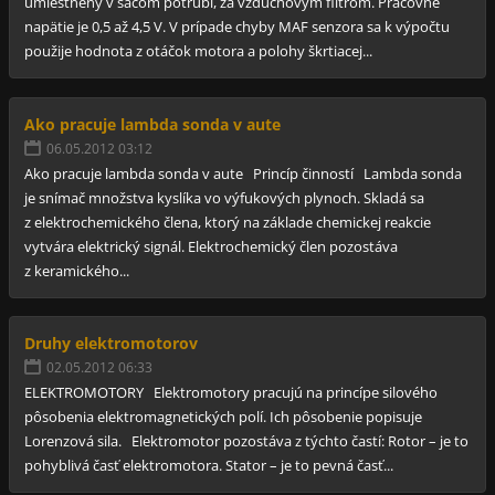
umiestnený v sacom potrubí, za vzduchovým filtrom. Pracovné
napätie je 0,5 až 4,5 V. V prípade chyby MAF senzora sa k výpočtu
použije hodnota z otáčok motora a polohy škrtiacej...
Ako pracuje lambda sonda v aute
06.05.2012 03:12
Ako pracuje lambda sonda v aute Princíp činností Lambda sonda
je snímač množstva kyslíka vo výfukových plynoch. Skladá sa
z elektrochemického člena, ktorý na základe chemickej reakcie
vytvára elektrický signál. Elektrochemický člen pozostáva
z keramického...
Druhy elektromotorov
02.05.2012 06:33
ELEKTROMOTORY Elektromotory pracujú na princípe silového
pôsobenia elektromagnetických polí. Ich pôsobenie popisuje
Lorenzová sila. Elektromotor pozostáva z týchto častí: Rotor – je to
pohyblivá časť elektromotora. Stator – je to pevná časť...