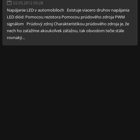
02.05.2012 05:28
Napájanie LED v automobiloch Existuje viacero druhov napájania
LED diód: Pomocou rezistora Pomocou prúdového zdroja PWM
signálom Prúdový zdroj Charakteristikou prúdového zdroja je, že
nech ho zaťažíme akoukoľvek záťažou, tak obvodom tečie stále
rovnaký...