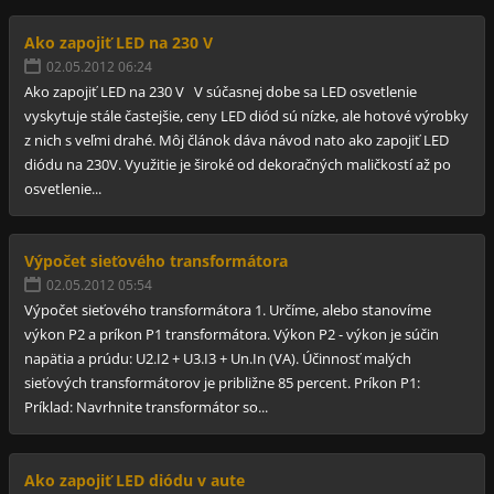
Ako zapojiť LED na 230 V
02.05.2012 06:24
Ako zapojiť LED na 230 V V súčasnej dobe sa LED osvetlenie
vyskytuje stále častejšie, ceny LED diód sú nízke, ale hotové výrobky
z nich s veľmi drahé. Môj článok dáva návod nato ako zapojiť LED
diódu na 230V. Využitie je široké od dekoračných maličkostí až po
osvetlenie...
Výpočet sieťového transformátora
02.05.2012 05:54
Výpočet sieťového transformátora 1. Určíme, alebo stanovíme
výkon P2 a príkon P1 transformátora. Výkon P2 - výkon je súčin
napätia a prúdu: U2.I2 + U3.I3 + Un.In (VA). Účinnosť malých
sieťových transformátorov je približne 85 percent. Príkon P1:
Príklad: Navrhnite transformátor so...
Ako zapojiť LED diódu v aute