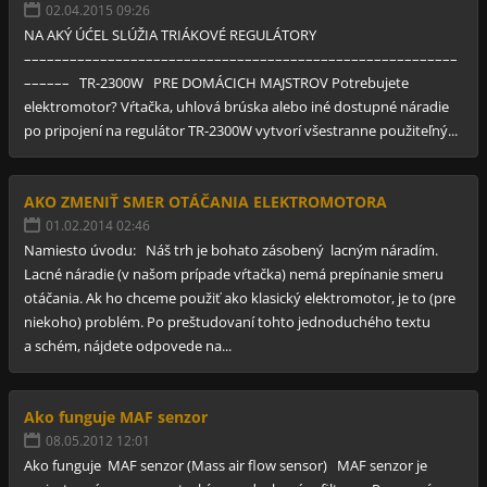
02.04.2015 09:26
NA AKÝ ÚĆEL SLÚŽIA TRIÁKOVÉ REGULÁTORY
–––––––––––––––––––––––––––––––––––––––––––––––––––––––––
–––––– TR-2300W PRE DOMÁCICH MAJSTROV Potrebujete
elektromotor? Vŕtačka, uhlová brúska alebo iné dostupné náradie
po pripojení na regulátor TR-2300W vytvorí všestranne použiteľný...
AKO ZMENIŤ SMER OTÁČANIA ELEKTROMOTORA
01.02.2014 02:46
Namiesto úvodu: Náš trh je bohato zásobený lacným náradím.
Lacné náradie (v našom prípade vŕtačka) nemá prepínanie smeru
otáčania. Ak ho chceme použiť ako klasický elektromotor, je to (pre
niekoho) problém. Po preštudovaní tohto jednoduchého textu
a schém, nájdete odpovede na...
Ako funguje MAF senzor
08.05.2012 12:01
Ako funguje MAF senzor (Mass air flow sensor) MAF senzor je