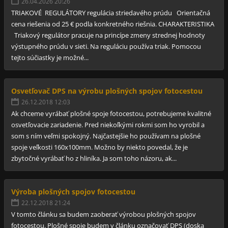
26.04.2026 20:26
TRIAKOVÉ REGULÁTORY regulácia striedavého prúdu Orientačná
cena riešenia od 25 € podla konkretného riešnia. CHARAKTERISTIKA
Triakový regulátor pracuje na princípe zmeny strednej hodnoty
výstupného prúdu v sieti. Na reguláciu používa triak. Pomocou
tejto súčiastky je možné...
Osvetľovač DPS na výrobu plošných spojov fotocestou
26.12.2018 12:03
Ak chceme vyrábať plošné spoje fotocestou, potrebujeme kvalitné
osvetľovacie zariadenie. Pred niekoľkými rokmi som ho vyrobil a
som s ním veľmi spokojný. Najčastejšie ho používam na plošné
spoje veľkosti 160x100mm. Možno by niekto povedal, že je
zbytočné vyrábať ho z hliníka. Ja som toho názoru, ak...
Výroba plošných spojov fotocestou
22.12.2018 21:24
V tomto článku sa budem zaoberať výrobou plošných spojov
fotocestou. Plošné spoje budem v článku označovať DPS (doska