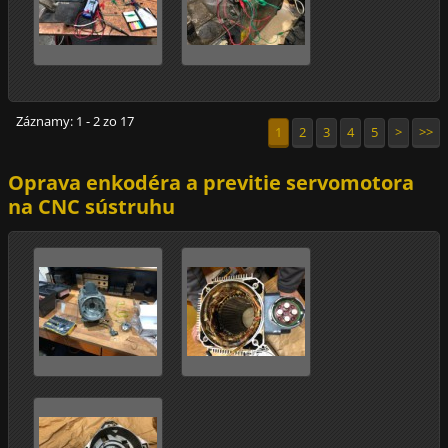
Záznamy: 1 - 2 zo 17
1
2
3
4
5
>
>>
Oprava enkodéra a previtie servomotora
na CNC sústruhu