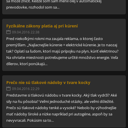
sa môže zničiť. Keďže som sám menil olej v automatickej
prevodovke, rozhodol som sa...
Fyzikálne zákony platia aj pri kúrení
09.04.2016 22:38
Pred niekoľkými rokmi ma zaujala reklama, o ktorej často
premýšľam. „Najlacnejšie kúrenie = elektrické kúrenie. Je to naozaj
tak? Oplatí sa ľudom, ktorí majú prípojku na plyn, kúriť elektrinou?
Na ohriatie miestnosti potrebujeme určité množstvo energie. Veľa
dílerov, ktorí ponúkajú...
Prečo nie sú tlakové nádoby v tvare kocky
09.04.2016 22:29
Predstavme si tlakovú nádobu v tvare kocky. Aký tlak vydrží? Aké
sily na ňu pôsobia? Veľmi jednoduché otázky, ale veľmi dôležité.
Prečo sú tlakové nádoby tenké a vysoké? Nebolo by výhodnejšie
mať nádoby široké a nízke napríklad pri autogéne, aspoň by sa
nevyvracali. Pokúsim sa to...