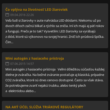
Čo vplýva na životnosť LED žiaroviek
09.04.2016 22:26
Veľa ľudí si žiarovky v aute nahrádza LED diódami. Niekomu už po
dvoch dňoch začnú blikať a rýchlo sa zničia. Iní ich majú aj päť rokov
a fungujú. Prečo je to tak? Vysvetlím: LED žiarovky sa vyrábajú
z diód, ktoré sú výkonovo na svojej hranici. Zničí ich prúdová špička.
Čím...
Mini autogén z hasiaceho prístroja
07.06.2015 14:57
Mini autogén z hasiaceho prístroja Veľmi dôležitou súčasťou každej
dielne je zváračka. Na bežné zváranie postačuje aj klasická, prípadne
CO2 zváračka, ktoré sú dnes cenovo dostupné. Často sa však stáva,
že potrebujeme zvariť nejakú trubku, alebo tenký plech
a elektródou alebo...
NA AKÝ ÚĆEL SLÚŽIA TRIÁKOVÉ REGULÁTORY