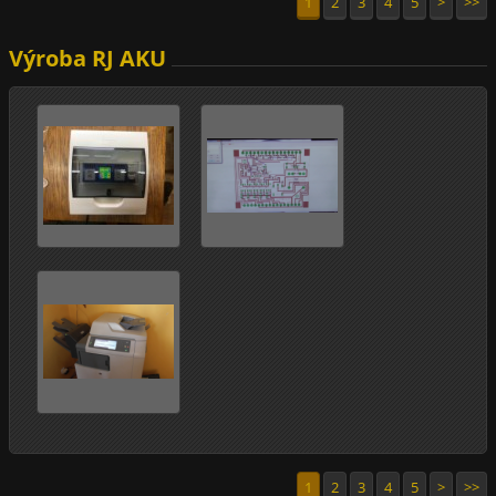
1
2
3
4
5
>
>>
Výroba RJ AKU
1
2
3
4
5
>
>>