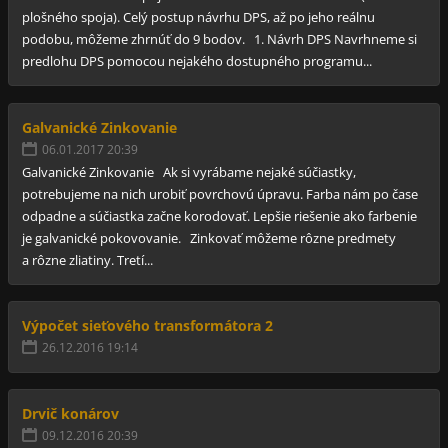
plošného spoja). Celý postup návrhu DPS, až po jeho reálnu
podobu, môžeme zhrnúť do 9 bodov. 1. Návrh DPS Navrhneme si
predlohu DPS pomocou nejakého dostupného programu...
Galvanické Zinkovanie
06.01.2017 20:39
Galvanické Zinkovanie Ak si vyrábame nejaké súčiastky,
potrebujeme na nich urobiť povrchovú úpravu. Farba nám po čase
odpadne a súčiastka začne korodovať. Lepšie riešenie ako farbenie
je galvanické pokovovanie. Zinkovať môžeme rôzne predmety
a rôzne zliatiny. Tretí...
Výpočet sieťového transformátora 2
26.12.2016 19:14
Drvič konárov
09.12.2016 20:39