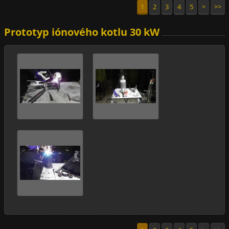
1
2
3
4
5
>
>>
Prototyp iónového kotlu 30 kW