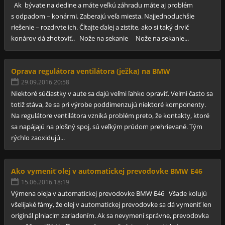
Ak bývate na dedine a máte veľkú záhradu máte aj problém
s odpadom – konármi. Zaberajú veľa miesta. Najjednoduchšie
riešenie – rozdrvte ich. Čítajte ďalej a zistíte, ako si taký drvič
konárov dá zhotoviť.. Nože na sekanie Nože na sekanie...
Oprava regulátora ventilátora (ježka) na BMW
29.09.2016 20:58
Niektoré súčiastky v aute sa dajú veľmi ľahko opraviť. Veľmi často sa
totiž stáva, že sa pri výrobe poddimenzujú niektoré komponenty.
Na regulátore ventilátora vzniká problém preto, že kontakty, ktoré
sa napájajú na plošný spoj, sú veľkým prúdom prehrievané. Tým
rýchlo zaoxidujú...
Ako vymeniť olej v automatickej prevodovke BMW E46
15.06.2016 18:19
Výmena oleja v automatickej prevodovke BMW E46 Všade kolujú
všelijaké fámy, že olej v automatickej prevodovke sa dá vymeniť len
originál plniacim zariadením. Ak sa nevymení správne, prevodovka