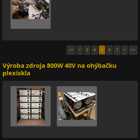
<<
<
3
4
5
6
7
>
>>
Výroba zdroja 800W 40V na ohýbačku
plexiskla