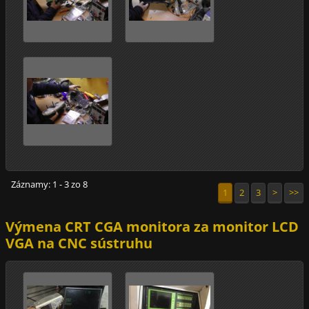
Záznamy: 1 - 3 zo 8
1
2
3
>
>>
Výmena CRT CGA monitora za monitor LCD
VGA na CNC sústruhu