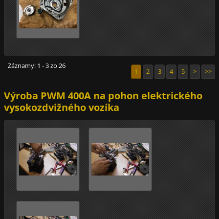
Záznamy: 1 - 3 zo 26
1
2
3
4
5
>
>>
Výroba PWM 400A na pohon elektrického
vysokozdvižného vozíka