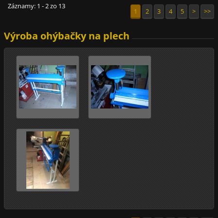
Záznamy: 1 - 2 zo 13
1
2
3
4
5
>
>>
Výroba ohýbačky na plech