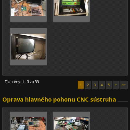
Záznamy: 1 - 3 zo 33
1
2
3
4
5
>
>>
Oprava hlavného pohonu CNC sústruha