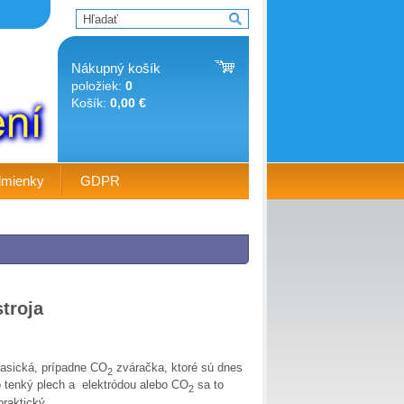
Nákupný košík
položiek:
0
Košík:
0,00 €
dmienky
GDPR
troja
lasická, prípadne CO
zváračka, ktoré sú dnes
2
o tenký plech a elektródou alebo CO
sa to
2
raktický.