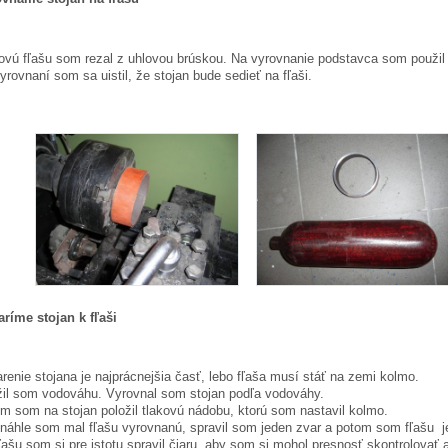
ovú fľašu som rezal z uhlovou brúskou. Na vyrovnanie podstavca som použil 
yrovnaní som sa uistil, že stojan bude sedieť na fľaši.
aríme stojan k fľaši
arenie stojana je najprácnejšia časť, lebo fľaša musí stáť na zemi kolmo.
il som vodováhu. Vyrovnal som stojan podľa vodováhy.
m som na stojan položil tlakovú nádobu, ktorú som nastavil kolmo.
náhle som mal fľašu vyrovnanú, spravil som jeden zvar a potom som fľašu j
ľašu som si pre istotu spravil čiaru, aby som si mohol presnosť skontrolovať a