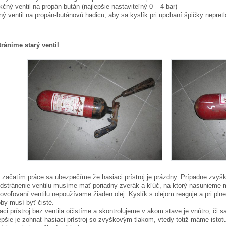
kčný ventil na propán-bután (najlepšie nastaviteľný 0 – 4 bar)
ný ventil na propán-butánovú hadicu, aby sa kyslík pri upchaní špičky nepretl
ránime starý ventil
 začatím práce sa ubezpečíme že hasiaci prístroj je prázdny. Prípadne zvyš
dstránenie ventilu musíme mať poriadny zverák a kľúč, na ktorý nasunieme m
povoľovaní ventilu nepoužívame žiaden olej. Kyslík s olejom reaguje a pri pln
by musí byť čisté.
aci prístroj bez ventila očistíme a skontrolujeme v akom stave je vnútro, či
epšie je zohnať hasiaci prístroj so zvyškovým tlakom, vtedy totiž máme istot