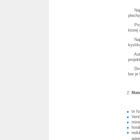
Najvýh
plechy
Propán
ktorej
Najlac
kyslík
Autogé
projek
Dvojli
bar je
Mate
tri 
Vent
mini
horá
redu
prie