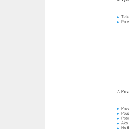
Tlak
Po v
Priv
Priv
Použ
Poto
Ako 
Na f