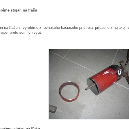
bíme stojan na fľašu
an na fľašu si vyrobíme z rovnakého hasiaceho prístroja, prípadne z nejakej r
trojov, preto som ich využil.
vnáme stojan na fľašu