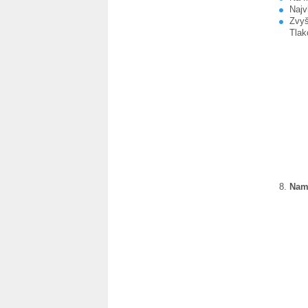
Najv
Zvyš
Tlak
Nam