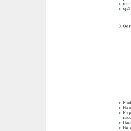
redu
spät
Odst
Pred
Na o
Pri 
nádo
Hasi
Najl