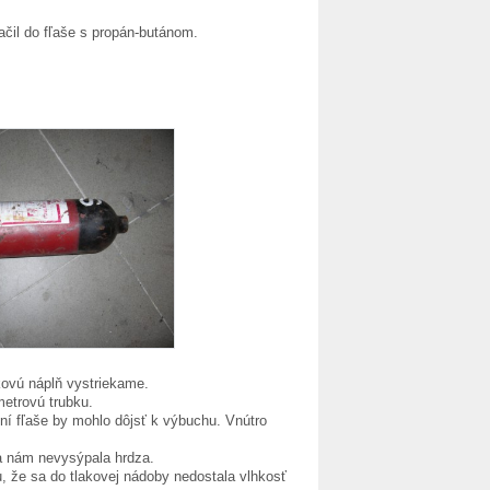
ačil do fľaše s propán-butánom.
kovú náplň vystriekame.
etrovú trubku.
ení fľaše by mohlo dôjsť k výbuchu. Vnútro
 sa nám nevysýpala hrdza.
u, že sa do tlakovej nádoby nedostala vlhkosť