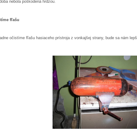
doba nebola poškodená hrdzou.
tíme fľašu
adne očistíme fľašu hasiaceho prístroja z vonkajšej strany, bude sa nám lepš