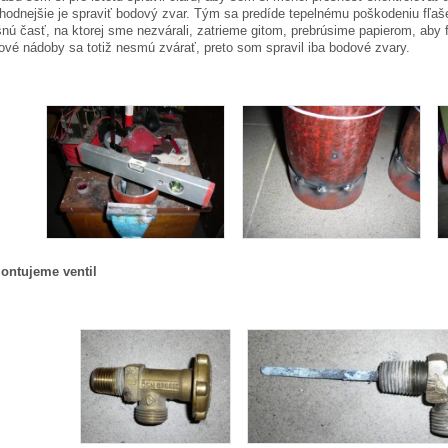
hodnejšie je spraviť bodový zvar. Tým sa predíde tepelnému poškodeniu fľaš
nú časť, na ktorej sme nezvárali, zatrieme gitom, prebrúsime papierom, aby f
ové nádoby sa totiž nesmú zvárať, preto som spravil iba bodové zvary.
ontujeme ventil