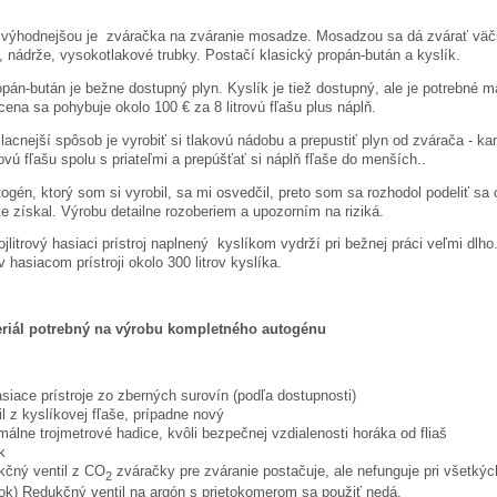
odnejšou je zváračka na zváranie mosadze. Mosadzou sa dá zvárať väčšina 
, nádrže, vysokotlakové trubky. Postačí klasický propán-bután a kyslík.
-bután je bežne dostupný plyn. Kyslík je tiež dostupný, ale je potrebné ma
 cena sa pohybuje okolo 100 € za 8 litrovú fľašu plus náplň.
nejší spôsob je vyrobiť si tlakovú nádobu a prepustiť plyn od zvárača - kama
ovú fľašu spolu s priateľmi a prepúšťať si náplň fľaše do menších..
n, ktorý som si vyrobil, sa mi osvedčil, preto som sa rozhodol podeliť sa o
te získal. Výrobu detailne rozoberiem a upozorním na riziká.
trový hasiaci prístroj naplnený kyslíkom vydrží pri bežnej práci veľmi dlho. 
 v hasiacom prístroji okolo 300 litrov kyslíka.
riál potrebný na výrobu kompletného autogénu
hasiace prístroje zo zberných surovín (podľa dostupnosti)
il z kyslíkovej fľaše, prípadne nový
málne trojmetrové hadice, kvôli bezpečnej vzdialenosti horáka od fliaš
k
kčný ventil z CO
zváračky pre zváranie postačuje, ale nefunguje pri všetkýc
2
tok) Redukčný ventil na argón s prietokomerom sa použiť nedá.