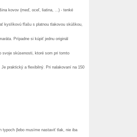
kovov (meď, oceľ, liatina, ...) - tenké
ť kyslíkovú fľašu s platnou tlakovou skúškou,
ráta. Prípadne si kúpiť jednu originál
 svoje skúsenosti, ktoré som pri tomto
Je praktický a flexibilný. Pri nalakovaní na 150
h typoch (lebo musíme nastaviť tlak, nie iba