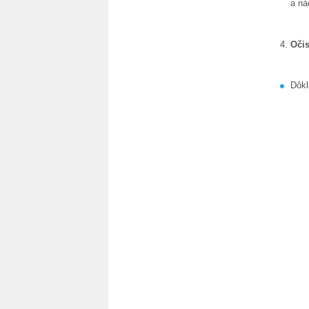
a ná
Očis
Dôkl