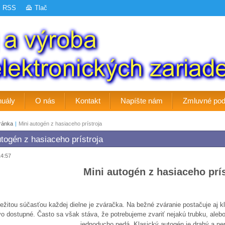
RSS
Tlač
uály
O nás
Kontakt
Napíšte nám
Zmluvné po
ránka
|
Mini autogén z hasiaceho prístroja
utogén z hasiaceho prístroja
14:57
Mini autogén z hasiaceho prís
ežitou súčasťou každej dielne je zváračka. Na bežné zváranie postačuje aj k
o dostupné. Často sa však stáva, že potrebujeme zvariť nejakú trubku, aleb
jednoducho nedá. Klasický autogén je drahý a nep