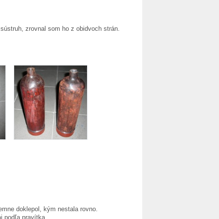
sústruh, zrovnal som ho z obidvoch strán.
emne doklepol, kým nestala rovno.
j podľa pravítka.