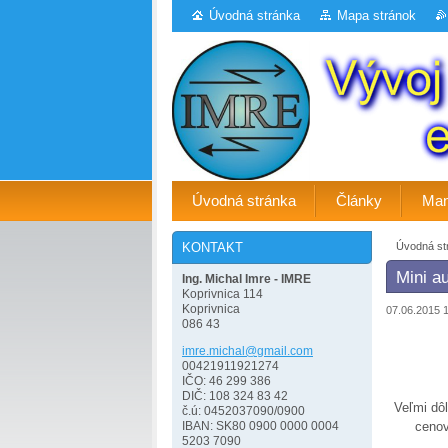
Úvodná stránka
Mapa stránok
Úvodná stránka
Články
Man
Úvodná st
KONTAKT
Mini a
Ing. Michal Imre - IMRE
Koprivnica 114
Koprivnica
07.06.2015 
086 43
imre.mic
hal@gmai
l.com
00421911921274
IČO: 46 299 386
DIČ: 108 324 83 42
Veľmi dôl
č.ú: 0452037090/0900
cenov
IBAN: SK80 0900 0000 0004
5203 7090