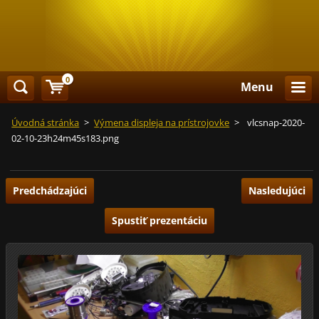
0
Menu
Úvodná stránka
>
Výmena displeja na prístrojovke
>
vlcsnap-2020-
02-10-23h24m45s183.png
Predchádzajúci
Nasledujúci
Spustiť prezentáciu