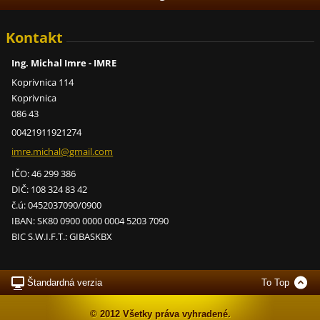
Kontakt
Ing. Michal Imre - IMRE
Koprivnica 114
Koprivnica
086 43
00421911921274
imre.mic
hal@gmai
l.com
IČO: 46 299 386
DIČ: 108 324 83 42
č.ú: 0452037090/0900
IBAN: SK80 0900 0000 0004 5203 7090
BIC S.W.I.F.T.: GIBASKBX
Štandardná verzia
To Top
© 2012 Všetky práva vyhradené.